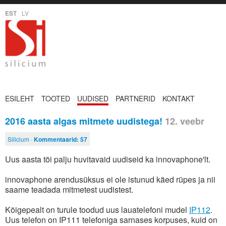
EST
LV
ESILEHT
TOOTED
UUDISED
PARTNERID
KONTAKT
2016 aasta algas mitmete uudistega!
12. veebr
Silicium ·
Kommentaarid:
57
Uus aasta tõi palju huvitavaid uudiseid ka innovaphone'lt.
innovaphone arendusüksus ei ole istunud käed rüpes ja nii
saame teadada mitmetest uudistest.
Kõigepealt on turule toodud uus lauatelefoni mudel
IP112
.
Uus telefon on IP111 telefoniga sarnases korpuses, kuid on