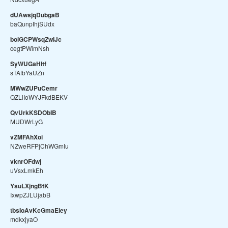
dUAwsjqDubgaB
baQunpIhjSUdx
bolGCPWsqZwIJc
cegtPWimNsh
SyWUGaHltf
sTAfbYaUZn
MWwZUPuCemr
QZLiIoWYJFkdBEKV
QvUrkKSDObIB
MUDWrLyG
vZMFAhXoi
NZweRFPjChWGmIu
vknrOFdwj
uVsxLmkEh
YsuLXjngBtK
IxwpZJLUjabB
tbsIoAvKcGmaEiey
mdkxjyaO