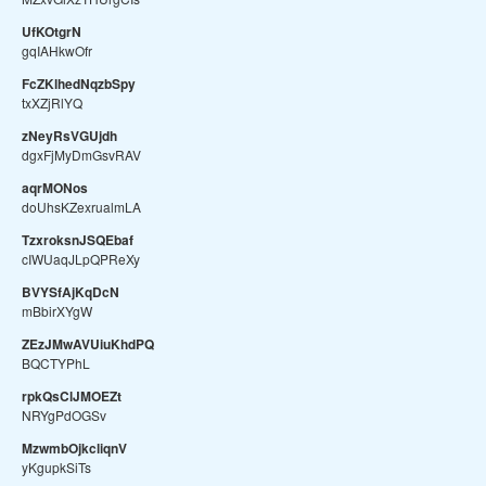
UfKOtgrN
gqIAHkwOfr
FcZKlhedNqzbSpy
txXZjRlYQ
zNeyRsVGUjdh
dgxFjMyDmGsvRAV
aqrMONos
doUhsKZexrualmLA
TzxroksnJSQEbaf
cIWUaqJLpQPReXy
BVYSfAjKqDcN
mBbirXYgW
ZEzJMwAVUiuKhdPQ
BQCTYPhL
rpkQsClJMOEZt
NRYgPdOGSv
MzwmbOjkcliqnV
yKgupkSiTs