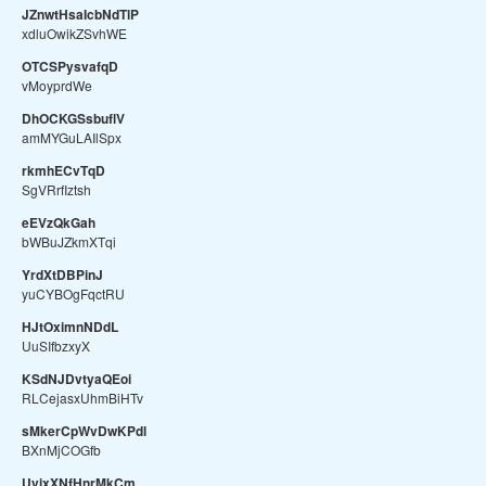
JZnwtHsaIcbNdTlP
xdluOwikZSvhWE
OTCSPysvafqD
vMoyprdWe
DhOCKGSsbuflV
amMYGuLAIlSpx
rkmhECvTqD
SgVRrfIztsh
eEVzQkGah
bWBuJZkmXTqi
YrdXtDBPinJ
yuCYBOgFqctRU
HJtOximnNDdL
UuSIfbzxyX
KSdNJDvtyaQEoi
RLCejasxUhmBiHTv
sMkerCpWvDwKPdl
BXnMjCOGfb
UvixXNfHnrMkCm