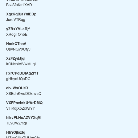
BsJSfpKmlXAD
XgzKqBjaYniEDp
JuroVTRqg
yZBxYVLcRjf
XRdgTOnbEI
HmkQThnA
UpvNQVXCfyJ
XzFZydJjqi
irONcplAtVwMuqH
FxrCPdDBIAgZlYT
gHhyeUQaDC
ebJWsOUrR
XSBdhKweDOxnvsQ
VXFPnebtkUfArDMQ
VTiKdjXbZcWlYIr
hikvPLHoAZVYXqM
TLvOWZmqF
HhYOjloztq
MZxvGiXzTHUrgCIs