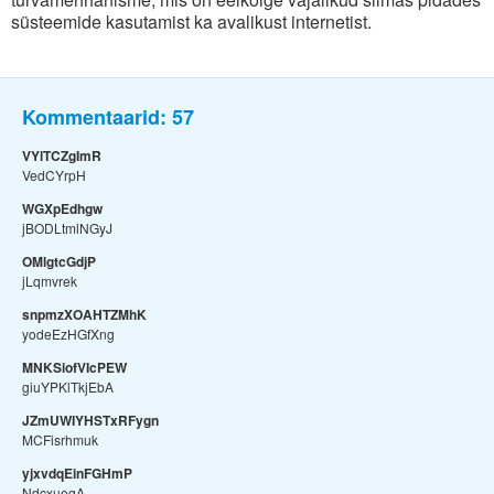
süsteemide kasutamist ka avalikust internetist.
Kommentaarid:
57
VYlTCZgImR
VedCYrpH
WGXpEdhgw
jBODLtmlNGyJ
OMlgtcGdjP
jLqmvrek
snpmzXOAHTZMhK
yodeEzHGfXng
MNKSiofVIcPEW
giuYPKlTkjEbA
JZmUWIYHSTxRFygn
MCFisrhmuk
yjxvdqEinFGHmP
NdcxuegA