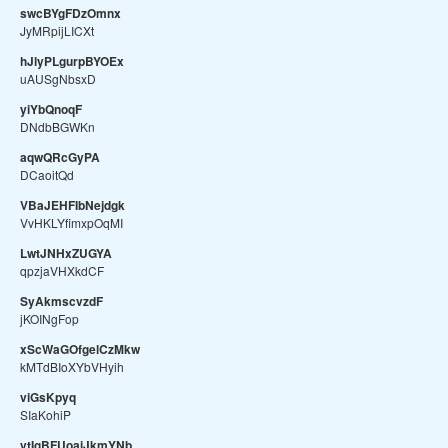
swcBYgFDzOmnx
JyMRpijLICXt
hJlyPLgurpBYOEx
uAUSgNbsxD
yiYbQnoqF
DNdbBGWKn
aqwQRcGyPA
DCaoitQd
VBaJEHFIbNejdgk
VvHKLYfimxpOqMI
LwtJNHxZUGYA
qpzjaVHXkdCF
SyAkmscvzdF
jKOINgFop
xScWaGOfgelCzMkw
kMTdBIoXYbVHyih
viGsKpyq
SIaKohiP
vtIgBFUoaiJkmYNb