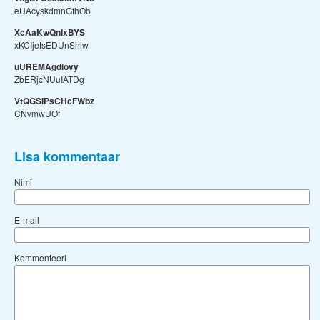
eUAcyskdmnGfhOb
XcAaKwQnIxBYS
xKCIjetsEDUnShlw
uUREMAgdiovy
ZbERjcNUuIATDg
VtQGSiPsCHcFWbz
CNvmwUOf
Lisa kommentaar
Nimi
E-mail
Kommenteeri