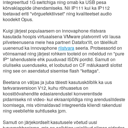
integreeritud 1G switchiga ning omab ka USB pesa
kõrvaklappide ühendamiseks. Nii IP111 kui ka IP112
toetavad eriti "võrguefektiivset" ning kvaliteetset audio
koodekit Opus.
Kuigi järjest populaarsem on innovaphone riistvara
kasutada hoopis virtuaalsena VMware platvomril või lausa
pilveteenusena meie hea partneri Datafox'ilt, on täielikult
uuenenud ka innovaphone
riistvara
seeria. Protsessorid on
võimsamad ning järjest rohkem tooteid on mõeldud nn "pure
IP" lahendustele ehk puuduvad ISDN pordid. Samuti on
oluliseks uuenduseks, et loobutud on CF mälukaardi slotist
ning see on asendatud sisemise flash "kettaga".
Beetana on väljas ja juba täiesti kasutuskõlblik ka uus
tarkvaraversioon V12, kuhu rõhuasetus on
koostöövahendite edasiarendustel konverentisde
pidamiseks nii video- kui ekraanipildiga ning arendusliideste
loomisega, mis võimaldavad integreerida kliendi rakendusi
ning veebilehte suhtluseks jpm.
Samuti on järjekordselt kasutusele võetud uusi
turvamehhanisme, mis on eelkõige vajalikud silmas pidades