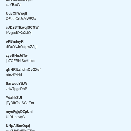
suYBxdVt
UuvQhWwqIf
QFediCrUsMWPZx
cJDzBTIkwqfSCGW
IYzgudOKaXJQj
ePBndgyR
dWeYvJrQcipwZAgt
zyeBHuJdTw
juZCEBNlScHLtde
qNHRlLzhdmCvQXef
nbrzSYNd
SarwduYtkW
zrIwTpgcDhP
YdahkZUl
jFyDibTsqSGeEm
myeFgjqDZpUni
UiDHbsvqC
UNpAiSmOqaj
cpKMbPxIBWFTov