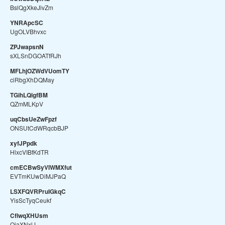
BslQgXkeJivZm
YNRApcSC
UgOLVBhvxc
ZPJwapsnN
sXLSnDGOATfRJh
MFLhjOZWdVUomTY
ciRbgXhDQMay
TGihLQlgfBM
QZmMLKpV
uqCbsUeZwFpzf
ONSUtCdWRqcbBJP
xyfJPpdk
HlxcVIBfKdTR
cmECBwSyVIWMXfut
EVTmKUwDiMJPaQ
LSXFQVRPruIGkqC
YisScTyqCeukf
CflwqXHUsm
QjaXNxlJ