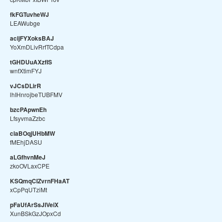
fkFGTuvheWJ
LEAWubge
acijFYXoksBAJ
YoXmDLivRrfTCdpa
tGHDUuAXzfIS
wnfXtimFYJ
vJCsDLirR
lhIHnrojbeTUBFMV
bzcPApwnEh
LfsyvmaZzbc
claBOqjUHbMW
fMEhjDASU
aLGfhvnMeJ
zkoOVLaxCPE
KSQmqCIZvrnFHaAT
xCpPqUTziMt
pFaUfArSsJIVeiX
XunBSkGzJOpxCd