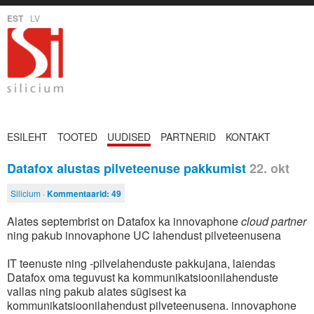
EST
LV
ESILEHT
TOOTED
UUDISED
PARTNERID
KONTAKT
Datafox alustas pilveteenuse pakkumist
22. okt
Silicium ·
Kommentaarid:
49
Alates septembrist on Datafox ka innovaphone
cloud partner
ning pakub innovaphone UC lahendust pilveteenusena
IT teenuste ning -pilvelahenduste pakkujana, laiendas
Datafox oma teguvust ka kommunikatsioonilahenduste
vallas ning pakub alates sügisest ka
kommunikatsioonilahendust pilveteenusena. innovaphone