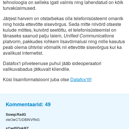
tehnoloogia on selleks igati valmis ning lahendatud on kõik
turvaküsimused.
Järjest harvem on otstarbekas olla telefonisüsteemi omanik
ning hoida ettevõtte sisevõrgus. Seda mitte niivõrd otseste
kulude mõttes, kuivõrd seetõttu, et telefonisüsteemist on
tänaseks saanud palju laiem,
Unified Communications
platvorm, pakkudes rohkem lisavõimalusi ning mille kasutus
peab olema ühtviisi võimalik nii ettevõtte sisevõrgus kui ka
avalikust internetist.
Datafox'i pilveteenuse puhul jääb sideoperaatori
valikuvabadus jätkuvalt kliendile.
Küsi lisainformatsiooni juba otse
Datafox'ilt!
Kommentaarid:
49
SswqcRadG
xteOwCTzDBINVRkG
xCwdSDqkRZ