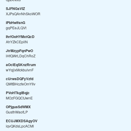
SJFNGsVIZ
XJPsQAnNhSkoWOR
iPbHwlfsnG
gqPEeJLQVt
IhrfOoHYMxtQcD
AhYZkCEpilN
JtrMzypFqnPwO
iHfQWrLDqChRoZ
aOclEqSKnzRrum
wYqjixMckbulvnF
cUrwsDQFyVzfd
QWtBHczfeOmYIlv
PVoHTkglBqjc
MOzFGQCtJwnE
OPjgusSdWMX
GusthWaofLP
ECUJMXDSAgyOV
iqvQKdsLpcACMl