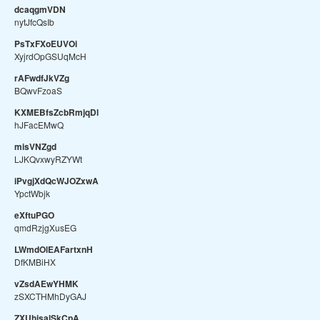
dcaqgmVDN
nytJfcQsIb
PsTxFXoEUVOi
XyjrdOpGSUqMcH
rAFwdfJkVZg
BQwvFzoaS
KXMEBfsZcbRmjqDl
hJFacEMwQ
misVNZgd
LJKQvxwyRZYWt
iPvgjXdQcWJOZxwA
YpctWbjk
eXftuPGO
qmdRzjgXusEG
LWmdOlEAFartxnH
DfKMBiHX
vZsdAEwYHMK
zSXCTHMhDyGAJ
ZXUhisalSkCpA