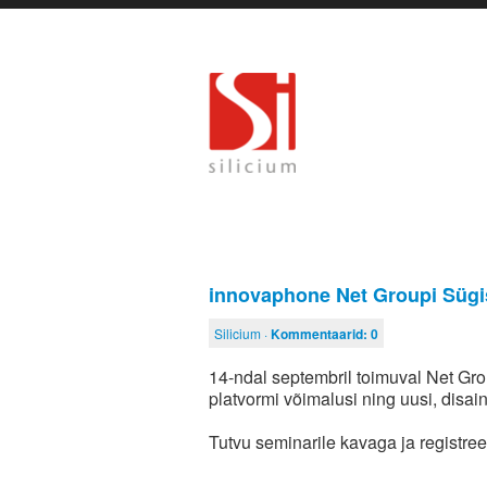
innovaphone Net Groupi Sügi
Silicium ·
Kommentaarid:
0
14-ndal septembril toimuval Net Gr
platvormi võimalusi ning uusi, disai
Tutvu seminarile kavaga ja registre