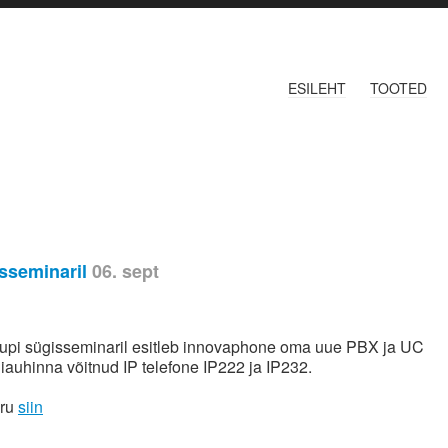
ESILEHT
TOOTED
sseminaril
06. sept
oupi sügisseminaril esitleb innovaphone oma uue PBX ja UC
niauhinna võitnud IP telefone IP222 ja IP232.
eru
siin