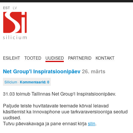
EST
LV
ESILEHT
TOOTED
UUDISED
PARTNERID
KONTAKT
Net Group'i Inspiratsioonipäev
26. märts
Silicium ·
Kommentaarid:
0
31.03 toimub Tallinnas Net Group'i Inspiratsioonipäev.
Paljude teiste huvitatavate teemade kõrval leiavad
käsitlemist ka innovaphone uue tarkvaraversiooniga seotud
uudised.
Tutvu päevakavaga ja pane ennast kirja
siin
.