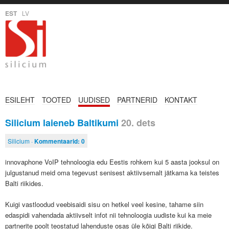
EST
LV
ESILEHT
TOOTED
UUDISED
PARTNERID
KONTAKT
Silicium laieneb Baltikumi
20. dets
Silicium ·
Kommentaarid:
0
innovaphone VoIP tehnoloogia edu Eestis rohkem kui 5 aasta jooksul on
julgustanud meid oma tegevust senisest aktiivsemalt jätkama ka teistes
Balti riikides.
Kuigi vastloodud veebisaidi sisu on hetkel veel kesine, tahame siin
edaspidi vahendada aktiivselt infot nii tehnoloogia uudiste kui ka meie
partnerite poolt teostatud lahenduste osas üle kõigi Balti riikide.