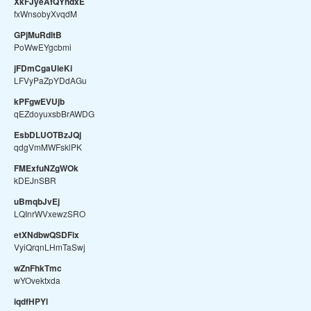
XkFJyeAfQYndxE
fxWnsobyXvqdM
GPjMuRdItB
PoWwEYgcbmi
jFDmCgaUleKi
LFVyPaZpYDdAGu
kPFgwEVUjb
qEZdoyuxsbBrAWDG
EsbDLUOTBzJQj
qdgVmMWFsklPK
FMExfuNZgWOk
kDEJnSBR
uBmqbJvEj
LQInrWVxewzSRO
etXNdbwQSDFix
VyiQrqnLHmTaSwj
wZnFhkTmc
wYOvektxda
iqdfHPYl