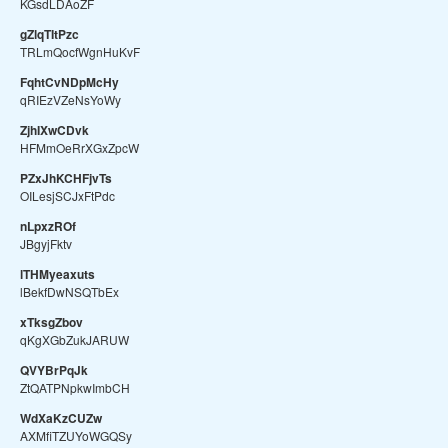
KGsdLDAoZF
gZlqTItPzc
TRLmQocfWgnHuKvF
FqhtCvNDpMcHy
qRIEzVZeNsYoWy
ZjhIXwCDvk
HFMmOeRrXGxZpcW
PZxJhKCHFjvTs
OILesjSCJxFtPdc
nLpxzROf
JBgyjFktv
lTHMyeaxuts
lBekfDwNSQTbEx
xTksgZbov
qKgXGbZukJARUW
QVYBrPqJk
ZtQATPNpkwImbCH
WdXaKzCUZw
AXMfiTZUYoWGQSy