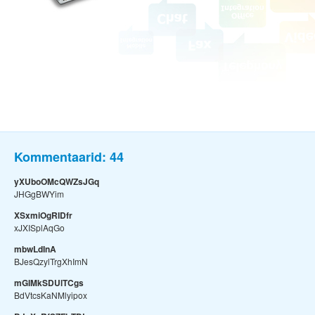
Kommentaarid:
44
yXUboOMcQWZsJGq
JHGgBWYim
XSxmiOgRIDfr
xJXISplAqGo
mbwLdInA
BJesQzylTrgXhImN
mGIMkSDUlTCgs
BdVtcsKaNMlyipox