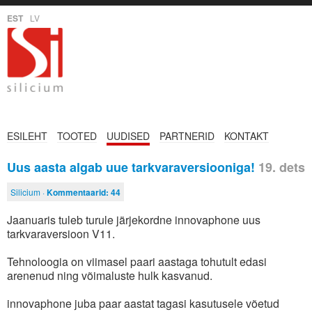
EST
LV
ESILEHT
TOOTED
UUDISED
PARTNERID
KONTAKT
Uus aasta algab uue tarkvaraversiooniga!
19. dets
Silicium ·
Kommentaarid:
44
Jaanuaris tuleb turule järjekordne innovaphone uus
tarkvaraversioon V11.
Tehnoloogia on viimasel paari aastaga tohutult edasi
arenenud ning võimaluste hulk kasvanud.
innovaphone juba paar aastat tagasi kasutusele võetud