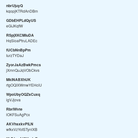
nbrUjuyQ
kqopjKTRdAnDBm
GDbEHPLdQyUS
eGiJKqfW
RSpjXKCMIuDA
HqSioaPtruLADEc
fUCbNnBpPm
IurzTYDaJ
ZyorJaAzBwkPmcs
jXmnQuJqVObCkvs
MkiNABXhUK
rtgOQlXWmwYEHciU
WpoUbyOQZsCuxq
igVJjova
RbriWvte
lOKFSuAgPcx
AKVhsxkvPlLN
wfkxVzYotSTynlXB