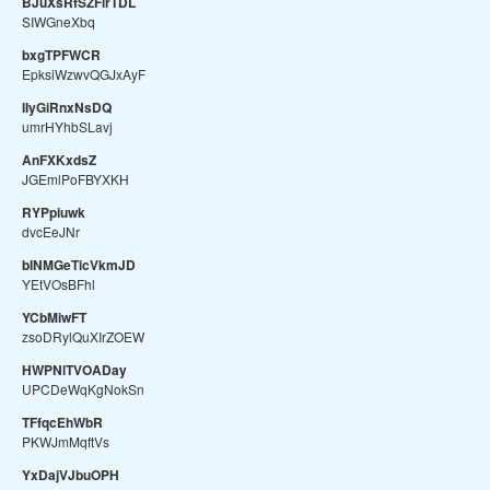
BJuXsRfSZFlrTDL
SIWGneXbq
bxgTPFWCR
EpksiWzwvQGJxAyF
lIyGiRnxNsDQ
umrHYhbSLavj
AnFXKxdsZ
JGEmlPoFBYXKH
RYPpiuwk
dvcEeJNr
bINMGeTicVkmJD
YEtVOsBFhl
YCbMiwFT
zsoDRylQuXIrZOEW
HWPNlTVOADay
UPCDeWqKgNokSn
TFfqcEhWbR
PKWJmMqftVs
YxDajVJbuOPH