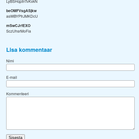
LyBSHqptnTvKxkN
beOMFVsgASjkw
asWBYPfrJMKDcU
mSwCJrfEXO
SczUhsrMoFia
Lisa kommentaar
Nimi
E-mail
Kommenteeri