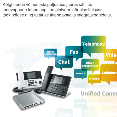
Kõigi nende võimaluste paljususe juures säilitab
innovaphone tehnoloogiline platvorm äärmise lihtsuse,
töökindluse ning avatuse täiendavateks integratsioonideks.