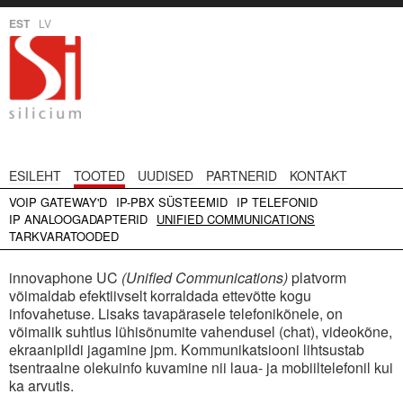
EST
LV
ESILEHT
TOOTED
UUDISED
PARTNERID
KONTAKT
VOIP GATEWAY'D
IP-PBX SÜSTEEMID
IP TELEFONID
IP ANALOOGADAPTERID
UNIFIED COMMUNICATIONS
TARKVARATOODED
innovaphone UC
(Unified Communications)
platvorm
võimaldab efektiivselt korraldada ettevõtte kogu
infovahetuse. Lisaks tavapärasele telefonikõnele, on
võimalik suhtlus lühisõnumite vahendusel (chat), videokõne,
ekraanipildi jagamine jpm. Kommunikatsiooni lihtsustab
tsentraalne olekuinfo kuvamine nii laua- ja mobiiltelefonil kui
ka arvutis.