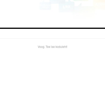
Voog. Tee ise koduleht!